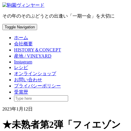
Skip
to
content
その年のそのぶどうとの出逢い「一期一会」を大切に
Toggle Navigation
ホーム
会社概要
HISTORY＆CONCEPT
産地 / VINEYARD
Instagram
レシピ
オンラインショップ
お問い合わせ
プライバシーポリシー
受賞歴
2023年1月12日
★未熟者第2弾「フィエゾン