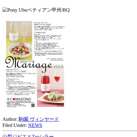
Author:
駒園 ヴィンヤード
Filed Under:
NEWS
山梨ジビエとTaoシラー